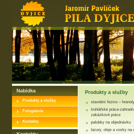
Nabídka
Produkty a služby
Produkty a služby
stavební řezivo – hranoly
truhlářské práce-zahrad
Fotogalerie
zakázkové práce
Kontakty
palubky na objednávku
lazury, oleje a vosky na